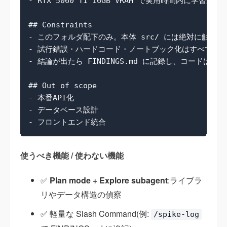
- RTX 5060 Ti 16GB VRAM で実用時間内に学習が回る
## Constraints

- このフォルダ配下のみ。本体 src/ には絶対に触れない
- 試行錯誤・ハードコード・ノートブック化はすべて許容
- 結論が出たら FINDINGS.md に記録し、コードは破棄
## Out of scope

- 本番API化

- データベース設計

使うべき機能 / 使わない機能
✅
Plan mode + Explore subagent
:ライブラ
リやデータ構造の偵察
✅ 軽量な Slash Command(例:
/spike-log