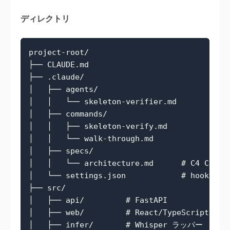
ディレクトリ
project-root/

├── CLAUDE.md

├── .claude/

│   ├── agents/

│   │   └── skeleton-verifier.md

│   ├── commands/

│   │   ├── skeleton-verify.md

│   │   └── walk-through.md

│   ├── specs/

│   │   └── architecture.md      # C4 Cont
│   └── settings.json            # hooks 定義
├── src/

│   ├── api/         # FastAPI

│   ├── web/         # React/TypeScript

│   ├── infer/       # Whisper ラッパー
