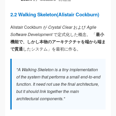
2.2 Walking Skeleton(Alistair Cockburn)
Alistair Cockburn が
Crystal Clear
および
Agile
Software Development
で定式化した概念。 「
最小
機能で、しかし本物のアーキテクチャを端から端ま
で貫通
したシステム」を最初に作る。
"A Walking Skeleton is a tiny implementation
of the system that performs a small end-to-end
function. It need not use the final architecture,
but it should link together the main
architectural components."