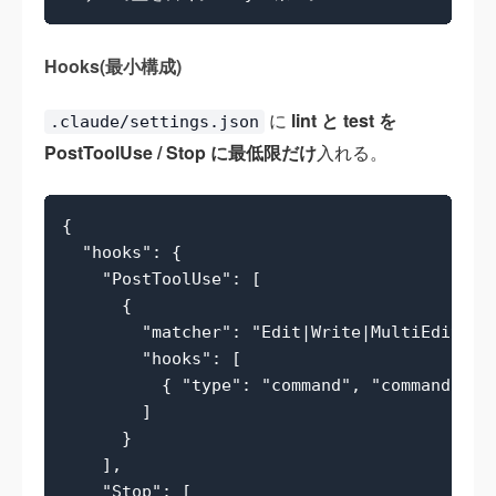
Hooks(最小構成)
に
lint と test を
.claude/settings.json
PostToolUse / Stop に最低限だけ
入れる。
{

  "hooks": {

    "PostToolUse": [

      {

        "matcher": "Edit|Write|MultiEdit",

        "hooks": [

          { "type": "command", "command": ".
        ]

      }

    ],

    "Stop": [
