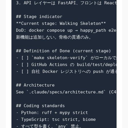
3. API レイヤーは FastAPI、フロントは React/Type
## Stage indicator

**Current stage: Walking Skeleton**

DoD: docker compose up → happy_path e2e test
新機能は追加しない。骨格の貫通のみ。

## Definition of Done (current stage)

- [ ] `make skeleton-verify` がローカルで緑

- [ ] GitHub Actions の build/test/deplo
- [ ] 自社 Docker レジストリへの push が通る

## Architecture

See `.claude/specs/architecture.md` (C4 Cont
## Coding standards

- Python: ruff + mypy strict

- TypeScript: tsc strict, biome
