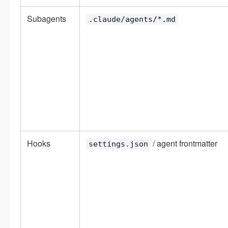
Subagents
.claude/agents/*.md
Hooks
/ agent frontmatter
settings.json