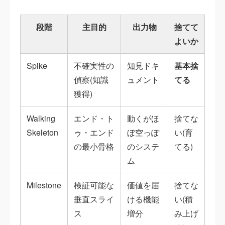
段階
主目的
出力物
捨てて
よいか
Spike
不確実性の
知見ドキ
基本捨
偵察(知識
ュメント
てる
獲得)
Walking
エンド・ト
動くがほ
捨てな
Skeleton
ゥ・エンド
ぼ空っぽ
い(育
の最小骨格
のシステ
てる)
ム
Milestone
検証可能な
価値を届
捨てな
垂直スライ
ける機能
い(積
ス
増分
み上げ