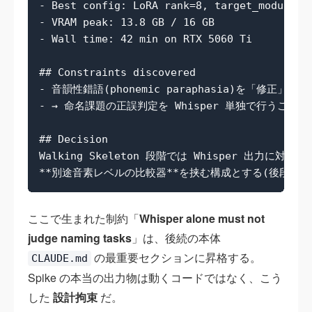
- Best config: LoRA rank=8, target_modules=[
- VRAM peak: 13.8 GB / 16 GB

- Wall time: 42 min on RTX 5060 Ti

## Constraints discovered

- 音韻性錯語(phonemic paraphasia)を「修正」し
- → 命名課題の正誤判定を Whisper 単独で行うことは 
## Decision

Walking Skeleton 段階では Whisper 出力に対して

ここで生まれた制約「
Whisper alone must not
judge naming tasks
」は、後続の本体
の最重要セクションに昇格する。
CLAUDE.md
Spike の本当の出力物は動くコードではなく、こう
した
設計拘束
だ。