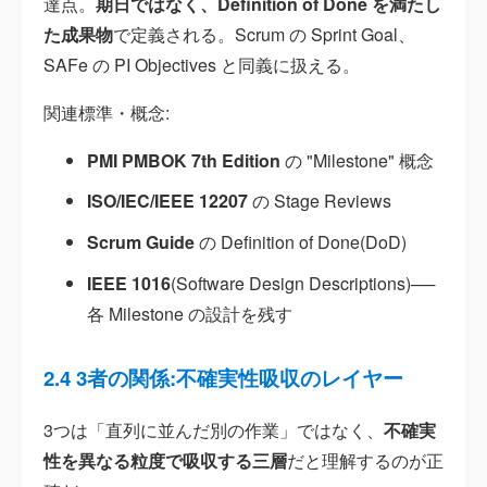
達点。
期日ではなく、Definition of Done を満たし
た成果物
で定義される。Scrum の Sprint Goal、
SAFe の PI Objectives と同義に扱える。
関連標準・概念:
PMI PMBOK 7th Edition
の "Milestone" 概念
ISO/IEC/IEEE 12207
の Stage Reviews
Scrum Guide
の Definition of Done(DoD)
IEEE 1016
(Software Design Descriptions)──
各 Milestone の設計を残す
2.4 3者の関係:不確実性吸収のレイヤー
3つは「直列に並んだ別の作業」ではなく、
不確実
性を異なる粒度で吸収する三層
だと理解するのが正